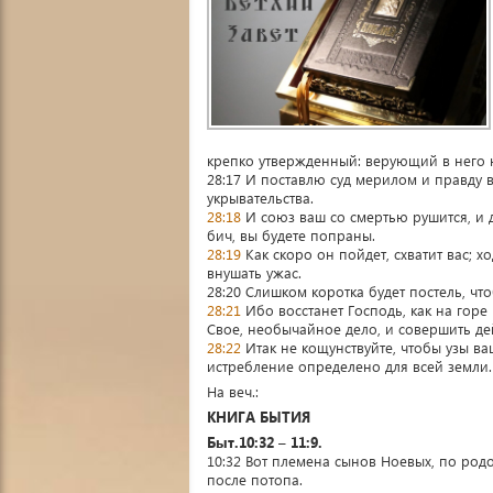
крепко утвержденный: верующий в него н
28:17 И поставлю суд мерилом и правду 
укрывательства.
28:18
И союз ваш со смертью рушится, и
бич, вы будете попраны.
28:19
Как скоро он пойдет, схватит вас; х
внушать ужас.
28:20 Слишком коротка будет постель, что
28:21
Ибо восстанет Господь, как на горе
Свое, необычайное дело, и совершить дей
28:22
Итак не кощунствуйте, чтобы узы ва
истребление определено для всей земли.
На веч.:
КНИГА БЫТИЯ
Быт.10:32 – 11:9.
10:32 Вот племена сынов Ноевых, по род
после потопа.