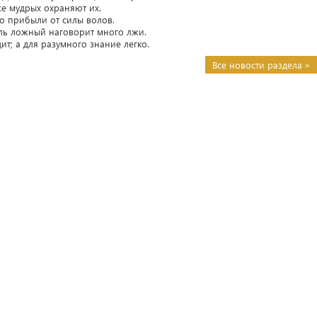
 же мудрых охраняют их.
ого прибыли от силы волов.
ель ложный наговорит много лжи.
ит; а для разумного знание легко.
Все новости раздела »