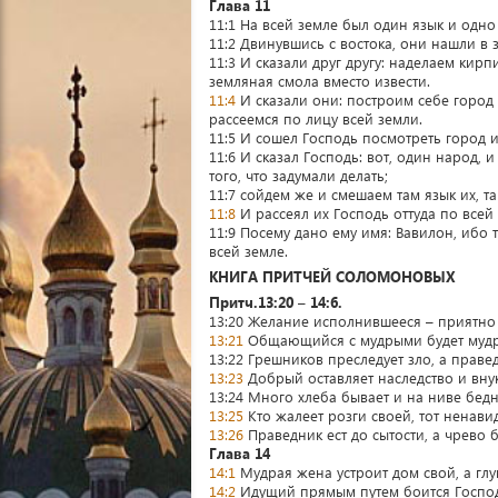
Глава 11
11:1 На всей земле был один язык и одно
11:2 Двинувшись с востока, они нашли в 
11:3 И сказали друг другу: наделаем кир
земляная смола вместо извести.
11:4
И сказали они: построим себе город
рассеемся по лицу всей земли.
11:5 И сошел Господь посмотреть город 
11:6 И сказал Господь: вот, один народ, и
того, что задумали делать;
11:7 сойдем же и смешаем там язык их, т
11:8
И рассеял их Господь оттуда по всей
11:9 Посему дано ему имя: Вавилон, ибо 
всей земле.
КНИГА ПРИТЧЕЙ СОЛОМОНОВЫХ
Притч.13:20 – 14:6.
13:20 Желание исполнившееся – приятно д
13:21
Общающийся с мудрыми будет мудр, 
13:22 Грешников преследует зло, а праве
13:23
Добрый оставляет наследство и внук
13:24 Много хлеба бывает и на ниве бедн
13:25
Кто жалеет розги своей, тот ненавид
13:26
Праведник ест до сытости, а чрево
Глава 14
14:1
Мудрая жена устроит дом свой, а гл
14:2
Идущий прямым путем боится Господа