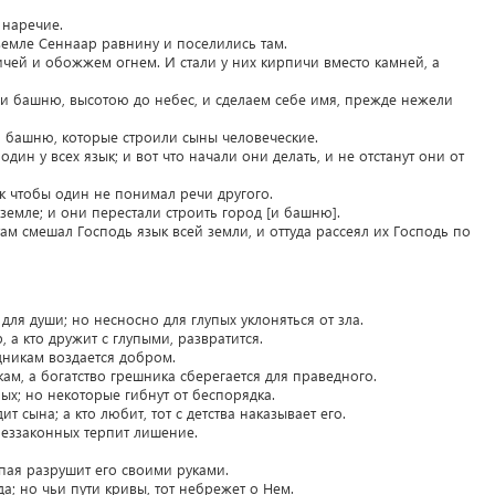
 наречие.
земле Сеннаар равнину и поселились там.
пичей и обожжем огнем. И стали у них кирпичи вместо камней, а
 и башню, высотою до небес, и сделаем себе имя, прежде нежели
и башню, которые строили сыны человеческие.
 один у всех язык; и вот что начали они делать, и не отстанут они от
ак чтобы один не понимал речи другого.
 земле; и они перестали строить город [и башню].
там смешал Господь язык всей земли, и оттуда рассеял их Господь по
ля души; но несносно для глупых уклоняться от зла.
а кто дружит с глупыми, развратится.
дникам воздается добром.
ам, а богатство грешника сберегается для праведного.
ых; но некоторые гибнут от беспорядка.
ит сына; а кто любит, тот с детства наказывает его.
 беззаконных терпит лишение.
упая разрушит его своими руками.
; но чьи пути кривы, тот небрежет о Нем.