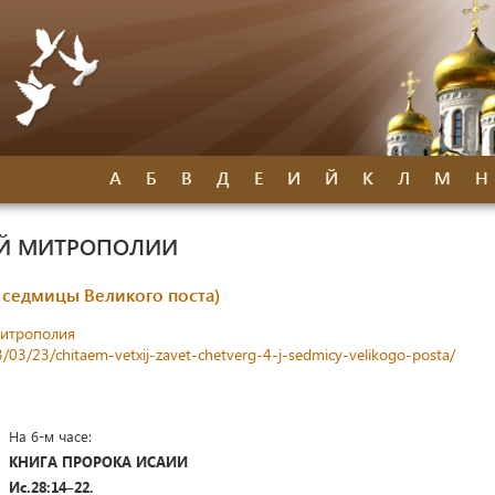
А
Б
В
Д
Е
И
Й
К
Л
М
Н
ОЙ МИТРОПОЛИИ
й седмицы Великого поста)
митрополия
3/03/23/chitaem-vetxij-zavet-chetverg-4-j-sedmicy-velikogo-posta/
На 6-м часе:
КНИГА ПРОРОКА ИСАИИ
Ис.28:14–22.