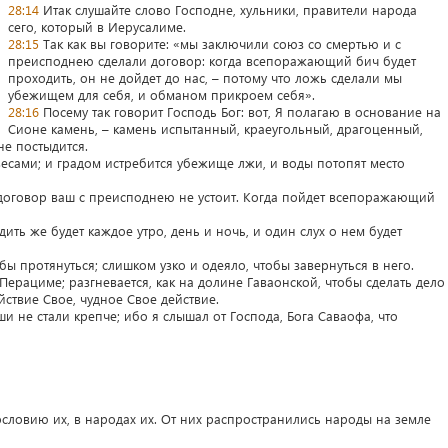
28:14
Итак слушайте слово Господне, хульники, правители народа
сего, который в Иерусалиме.
28:15
Так как вы говорите: «мы заключили союз со смертью и с
преисподнею сделали договор: когда всепоражающий бич будет
проходить, он не дойдет до нас, – потому что ложь сделали мы
убежищем для себя, и обманом прикроем себя».
28:16
Посему так говорит Господь Бог: вот, Я полагаю в основание на
Сионе камень, – камень испытанный, краеугольный, драгоценный,
е постыдится.
весами; и градом истребится убежище лжи, и воды потопят место
 договор ваш с преисподнею не устоит. Когда пойдет всепоражающий
одить же будет каждое утро, день и ночь, и один слух о нем будет
бы протянуться; слишком узко и одеяло, чтобы завернуться в него.
 Перациме; разгневается, как на долине Гаваонской, чтобы сделать дело
ствие Свое, чудное Свое действие.
ши не стали крепче; ибо я слышал от Господа, Бога Саваофа, что
ословию их, в народах их. От них распространились народы на земле