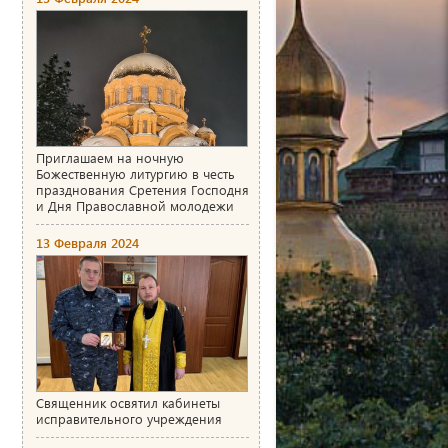
Приглашаем на ночную
Божественную литургию в честь
празднования Сретения Господня
и Дня Православной молодежи
13 Февраля 2024
Священник освятил кабинеты
исправительного учреждения