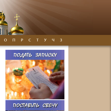
О
П
Р
С
Т
У
Ч
З