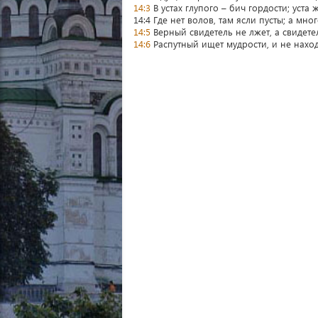
14:3
В устах глупого – бич гордости; уста
14:4 Где нет волов, там ясли пусты; а мн
14:5
Верный свидетель не лжет, а свидет
14:6
Распутный ищет мудрости, и не наход