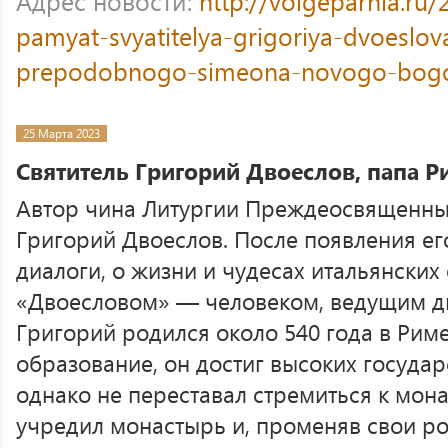
Адрес новости:
http://volgeparhia.ru
pamyat-svyatitelya-grigoriya-dvoeslo
prepodobnogo-simeona-novogo-bogo
25 Марта 2023
Святитель Григорий Двоеслов, папа 
Автор чина Литургии Преждеосвященны
Григорий Двоеслов. После появления ег
диалоги, о жизни и чудесах итальянских 
«Двоесловом» — человеком, ведущим ди
Григорий родился около 540 года в Рим
образование, он достиг высоких госуда
однако не переставал стремиться к мон
учредил монастырь и, променяв свои р