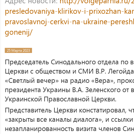
Адрес новости:
http://volgeparhia.ru/
presledovaniya-klirikov-i-prixozhan-ka
pravoslavnoj-cerkvi-na-ukraine-pereshl
gonenij/
25 Марта 2023
Председатель Синодального отдела по
Церкви с обществом и СМИ В.Р. Легойд
«Светлый вечер» на радио «Вера», прок
президента Украины В.А. Зеленского от 
Украинской Православной Церкви.
Представитель Церкви констатировал, ч
«закрыты все каналы диалога», и ссылки
незапланированность визита членов Син