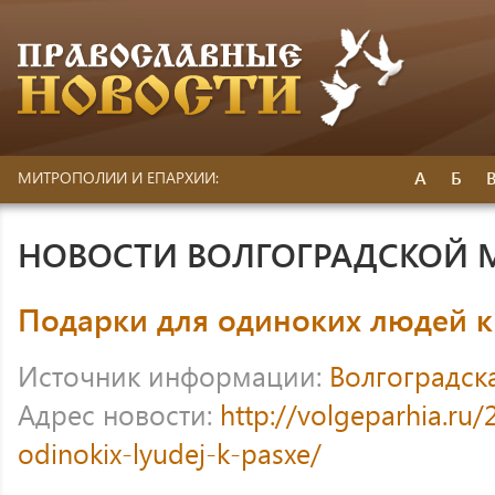
А
Б
МИТРОПОЛИИ И ЕПАРХИИ:
НОВОСТИ ВОЛГОГРАДСКОЙ
Подарки для одиноких людей к
Источник информации:
Волгоградск
Адрес новости:
http://volgeparhia.ru
odinokix-lyudej-k-pasxe/