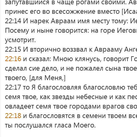
запутавшийся в чаще рогами своими. Ав
принес его во всесожжение вместо [Исаа
22:14 И нарек Авраам имя месту тому: И
Посему и ныне говорится: на горе Иегов
усмотрит.
22:15 И вторично воззвал к Аврааму Анг
22:16
и сказал: Мною клянусь, говорит Го
сделал сие дело, и не пожалел сына тво
твоего, [для Меня,]
22:17 то Я благословляя благословлю т
семя твое, как звезды небесные и как пе
овладеет семя твое городами врагов сво
22:18
и благословятся в семени твоем вс
ты послушался гласа Моего.