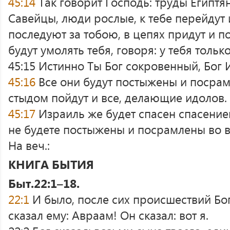
45:14
Так говорит Господь: труды Египтя
Савейцы, люди рослые, к тебе перейдут 
последуют за тобою, в цепях придут и п
будут умолять тебя, говоря: у тебя только
45:15 Истинно Ты Бог сокровенный, Бог 
45:16
Все они будут постыжены и посрам
стыдом пойдут и все, делающие идолов.
45:17
Израиль же будет спасен спасение
не будете постыжены и посрамлены во в
На веч.:
КНИГА БЫТИЯ
Быт.22:1–18.
22:1
И было, после сих происшествий Бо
сказал ему: Авраам! Он сказал: вот я.