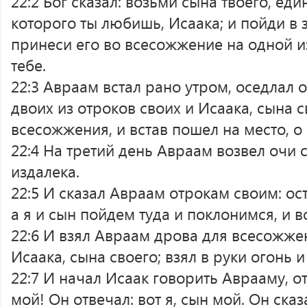
22:2 Бог сказал: возьми сына твоего, еди
которого ты любишь, Исаака; и пойди в
принеси его во всесожжение на одной из
тебе.
22:3 Авраам встал рано утром, оседлал о
двоих из отроков своих и Исаака, сына с
всесожжения, и встав пошел на место, о 
22:4 На третий день Авраам возвел очи с
издалека.
22:5 И сказал Авраам отрокам своим: ост
а я и сын пойдем туда и поклонимся, и в
22:6 И взял Авраам дрова для всесожже
Исаака, сына своего; взял в руки огонь 
22:7 И начал Исаак говорить Аврааму, от
мой! Он отвечал: вот я, сын мой. Он сказ