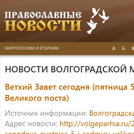
А
Б
МИТРОПОЛИИ И ЕПАРХИИ:
НОВОСТИ ВОЛГОГРАДСКОЙ
Ветхий Завет сегодня (пятница
Великого поста)
Источник информации:
Волгоградск
Адрес новости:
http://volgeparhia.ru/
segodnya-pyatnica-5-j-sedmicy-veliko