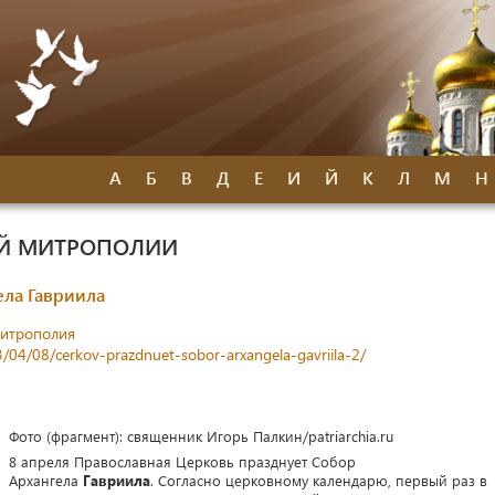
А
Б
В
Д
Е
И
Й
К
Л
М
Н
ОЙ МИТРОПОЛИИ
ела Гавриила
митрополия
3/04/08/cerkov-prazdnuet-sobor-arxangela-gavriila-2/
Фото (фрагмент): священник Игорь Палкин/patriarchia.ru
8 апреля Православная Церковь празднует Собор
Архангела
Гавриила
. Согласно церковному календарю, первый раз в