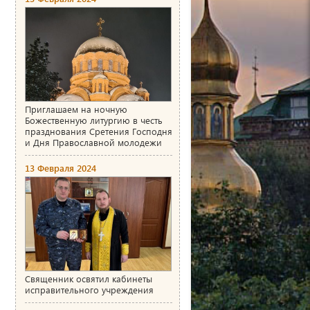
Приглашаем на ночную
Божественную литургию в честь
празднования Сретения Господня
и Дня Православной молодежи
13 Февраля 2024
Священник освятил кабинеты
исправительного учреждения