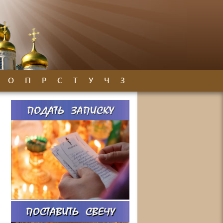
О
П
Р
С
Т
У
Ч
З