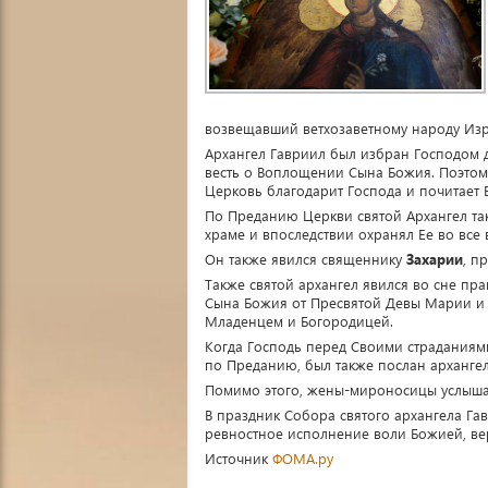
возвещавший ветхозаветному народу Из
Архангел Гавриил был избран Господом 
весть о Воплощении Сына Божия. Поэтом
Церковь благодарит Господа и почитает 
По Преданию Церкви святой Архангел т
храме и впоследствии охранял Ее во все
Он также явился священнику
Захарии
, п
Также святой архангел явился во сне пр
Сына Божия от Пресвятой Девы Марии и
Младенцем и Богородицей.
Когда Господь перед Своими страданиями
по Преданию, был также послан архангел
Помимо этого, жены-мироносицы услышал
В праздник Собора святого архангела Га
ревностное исполнение воли Божией, вер
Источник
ФОМА.ру