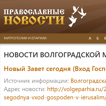
А
Б
МИТРОПОЛИИ И ЕПАРХИИ:
НОВОСТИ ВОЛГОГРАДСКОЙ
Новый Завет сегодня (Вход Гос
Источник информации:
Волгоградск
Адрес новости:
http://volgeparhia.ru/
segodnya-vxod-gospoden-v-ierusalim