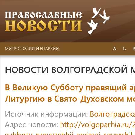
А
Б
МИТРОПОЛИИ И ЕПАРХИИ:
НОВОСТИ ВОЛГОГРАДСКОЙ
В Великую Субботу правящий 
Литургию в Свято-Духовском м
Источник информации:
Волгоградск
Адрес новости:
http://volgeparhia.ru/
subbotu-pravyashhij-arxierej-sovershil-