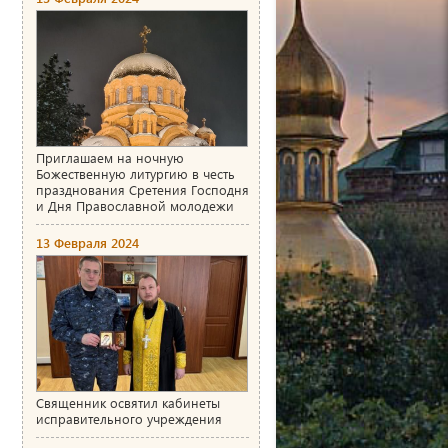
Приглашаем на ночную
Божественную литургию в честь
празднования Сретения Господня
и Дня Православной молодежи
13 Февраля 2024
Священник освятил кабинеты
исправительного учреждения