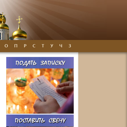
О
П
Р
С
Т
У
Ч
З