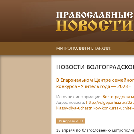
МИТРОПОЛИИ И ЕПАРХИИ:
НОВОСТИ ВОЛГОГРАДСК
В Епархиальном Центре семейног
конкурса «Учитель года — 2023»
Источник информации:
Волгоградская 
Адрес новости:
http://volgeparhia.ru/20
klassy-dlya-uchastnikov-konkursa-uchite
19 Апреля 2023
18 апреля по благословению митрополит