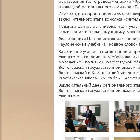
образования Волгоградской епархии «Русс
площадкой регионального семинара «Пед
Семинар, в котором приняли участие лау
заключительного этапа конкурса «Учитель
Педагоги Центра организовали для участн
каллиграфии и перьевому письму, мастер
Воспитанники Центра исполнили тропарь
«Булочник» из учебника «Родное слово» К
За активное участие в организации и пр
Ушинского в современном образовании»
молодежной политики Волгоградской обл
Волгоградской государственной академ
Волгоградский и Камышинский Феодор и 
классическая школа» им. св.бл.кн. Алекса
Заключительный день регионального этап
Волгоградской государственной академии
Ушинского.