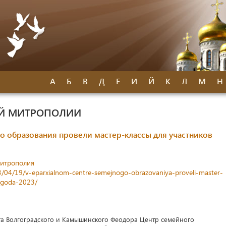
А
Б
В
Д
Е
И
Й
К
Л
М
Н
ОЙ МИТРОПОЛИИ
о образования провели мастер-классы для участников
митрополия
23/04/19/v-eparxialnom-centre-semejnogo-obrazovaniya-proveli-master-
l-goda-2023/
а Волгоградского и Камышинского Феодора Центр семейного