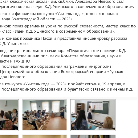
кая классическая школа» им. св.бл.кн. Александра Невского стал
агогическое наследие К.Д. Ушинского в современном образовании».
реаты и финалисты конкурса «Учитель года», прошёл в рамках
 года Волгоградской области — 2023».
иков: показ фрагмента урока по русской словесности, мастер-класс по
-класс «Идеи К.Д. Ушинского в современном образовании».
 и кондак праздника Пасхи и представили инсценировку рассказа
.Д. Ушинского.
оведение регионального семинара «Педагогическое наследие К.Д.
 благодарственными письмами Комитета образования, науки и
асти и ГАУ ДПО
ии последипломного образования награждены митрополит
Центр семейного образования Волгоградской епархии «Русская
ндра Невского.
а конкурса «Учитель года — 2023» пройдёт сегодня, 19 апреля, в
 последипломного образования и будет тесно связано с именем К.Д.