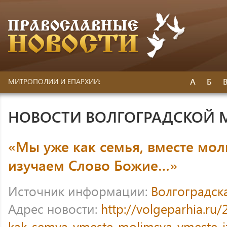
А
Б
МИТРОПОЛИИ И ЕПАРХИИ:
НОВОСТИ ВОЛГОГРАДСКОЙ
«Мы уже как семья, вместе мол
изучаем Слово Божие…»
Источник информации:
Волгоградск
Адрес новости:
http://volgeparhia.ru
kak-semya-vmeste-molimsya-vmeste-i