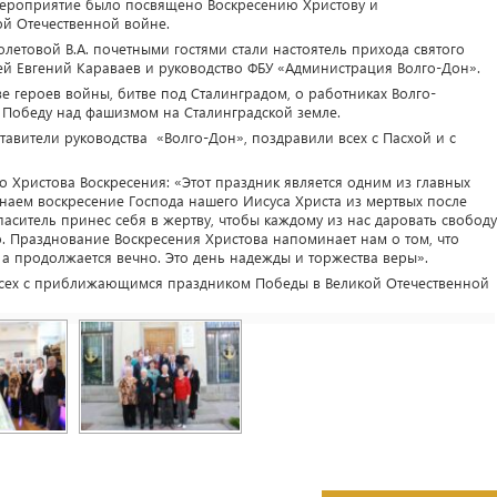
мероприятие было посвящено Воскресению Христову и
й Отечественной войне.
етовой В.А. почетными гостями стали настоятель прихода святого
й Евгений Караваев и руководство ФБУ «Администрация Волго-Дон».
е героев войны, битве под Сталинградом, о работниках Волго-
в Победу над фашизмом на Сталинградской земле.
тавители руководства «Волго-Дон», поздравили всех с Пасхой и с
о Христова Воскресения: «Этот праздник является одним из главных
наем воскресение Господа нашего Иисуса Христа из мертвых после
Спаситель принес себя в жертву, чтобы каждому из нас даровать свободу
о. Празднование Воскресения Христова напоминает нам о том, что
 а продолжается вечно. Это день надежды и торжества веры».
всех с приближающимся праздником Победы в Великой Отечественной