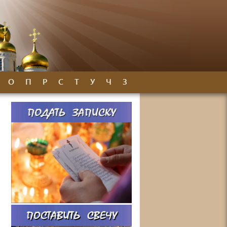
О
П
Р
С
Т
У
Ч
З