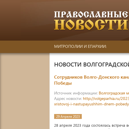
МИТРОПОЛИИ И ЕПАРХИИ:
НОВОСТИ ВОЛГОГРАДСК
Сотрудников Волго-Донского кан
Победы
Источник информации:
Волгоградская 
Адрес новости:
http://volgeparhia.ru/20
xristovoj-i-nastupayushhim-dnem-pobedy
29 Апреля 2023
28 апреля 2023 года состоялась встреча 