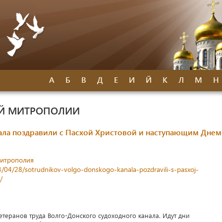
А
Б
В
Д
Е
И
Й
К
Л
М
Н
ОЙ МИТРОПОЛИИ
ала поздравили с Пасхой Христовой и наступающим Днем
митрополия
23/04/28/sotrudnikov-volgo-donskogo-kanala-pozdravili-s-pasxoj-
/
ветеранов труда Волго-Донского судоходного канала. Идут дни