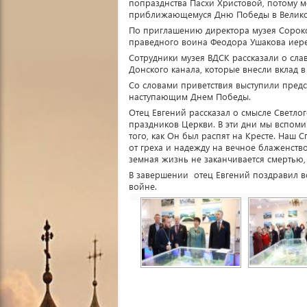
попразднства Пасхи Христовой, потому 
приближающемуся Дню Победы в Велико
По приглашению директора музея Сорокол
праведного воина Феодора Ушакова иере
Сотрудники музея ВДСК рассказали о слав
Донского канала, которые внесли вклад 
Со словами приветствия выступили предс
наступающим Днем Победы.
Отец Евгений рассказал о смысле Светлог
праздников Церкви. В эти дни мы вспоми
того, как Он был распят на Кресте. Наш 
от греха и надежду на вечное блаженств
земная жизнь не заканчивается смертью,
В завершении отец Евгений поздравил 
войне.