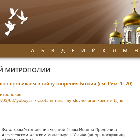
А
Б
В
Д
Е
И
Й
К
Л
М
Н
ОЙ МИТРОПОЛИИ
но проникаем в тайну творения Божия (см. Рим. 1: 20)
митрополия
23/05/03/lyubuyas-krasotami-mira-my-slovno-pronikaem-v-tajnu-
Фото: храм Усекновения честной Главы Иоанна Предтечи в
Алексеевском женском монастыре г. Углича (автор: послушница
обители Ирина)