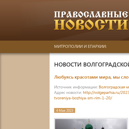
МИТРОПОЛИИ И ЕПАРХИИ:
НОВОСТИ ВОЛГОГРАДСК
Любуясь красотами мира, мы слов
Источник информации:
Волгоградская 
Адрес новости:
http://volgeparhia.ru/20
tvoreniya-bozhiya-sm-rim-1-20/
4 Мая 2023