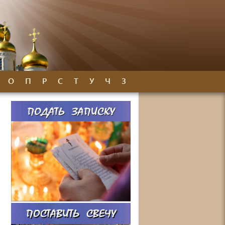
О
П
Р
С
Т
У
Ч
З