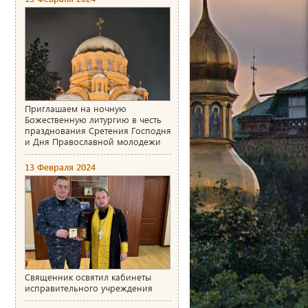
Приглашаем на ночную
Божественную литургию в честь
празднования Сретения Господня
и Дня Православной молодежи
13 Февраля 2024
Священник освятил кабинеты
исправительного учреждения