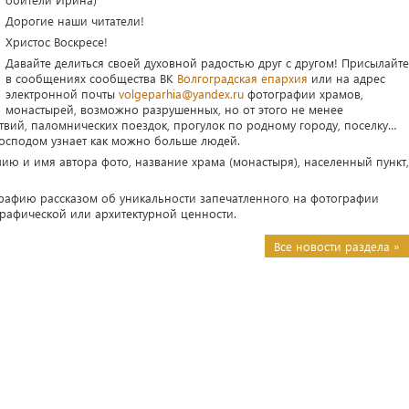
Дорогие наши читатели!
Христос Воскресе!
Давайте делиться своей духовной радостью друг с другом! Присылайте
в сообщениях сообщества ВК
Волгоградская епархия
или на адрес
электронной почты
volgeparhia@yandex.ru
фотографии храмов,
монастырей, возможно разрушенных, но от этого не менее
твий, паломнических поездок, прогулок по родному городу, поселку…
Господом узнает как можно больше людей.
ию и имя автора фото, название храма (монастыря), населенный пункт,
графию рассказом об уникальности запечатленного на фотографии
графической или архитектурной ценности.
Все новости раздела »