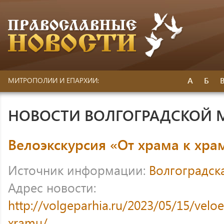
А
Б
МИТРОПОЛИИ И ЕПАРХИИ:
НОВОСТИ ВОЛГОГРАДСКОЙ
Велоэкскурсия «От храма к хра
Источник информации:
Волгоградск
Адрес новости:
http://volgeparhia.ru/2023/05/15/velo
xramu/