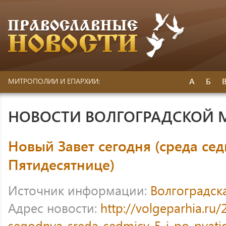
А
Б
МИТРОПОЛИИ И ЕПАРХИИ:
НОВОСТИ ВОЛГОГРАДСКОЙ
Новый Завет сегодня (среда се
Пятидесятнице)
Источник информации:
Волгоградск
Адрес новости:
http://volgeparhia.ru/
segodnya-sreda-sedmicy-5-j-po-pyatid