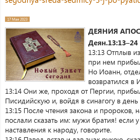
17 Мая 2023
ДЕЯНИЯ АПО
Деян.13:13–24
13:13 Отплыв и
при нем прибы
Но Иоанн, отде
возвратился в 
13:14 Они же, проходя от Пергии, приб
Писидийскую и, войдя в синагогу в день 
13:15 После чтения закона и пророков, 
послали сказать им: мужи братия! если у
наставления к народу, говорите.
13:16 Павел, встав и дав знак рукою, ск