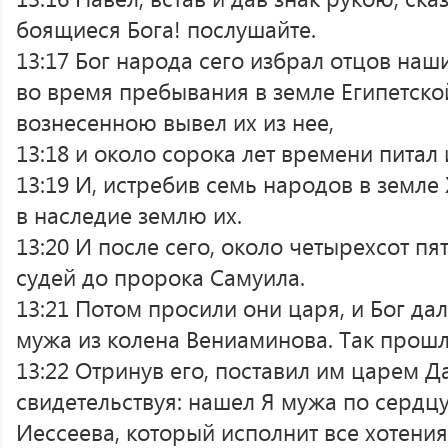
боящиеся Бога! послушайте.
13:17 Бог народа сего избрал отцов наш
во время пребывания в земле Египетск
вознесенною вывел их из нее,
13:18 и около сорока лет времени питал 
13:19 И, истребив семь народов в земле
в наследие землю их.
13:20 И после сего, около четырехсот пя
судей до пророка Самуила.
13:21 Потом просили они царя, и Бог дал
мужа из колена Вениаминова. Так прошл
13:22 Отринув его, поставил им царем Да
свидетельствуя: нашел Я мужа по сердц
Иессеева, который исполнит все хотени