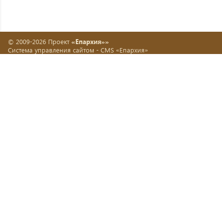
© 2009-2026 Проект
«Епархия»»
Система управления сайтом -
CMS «Епархия»