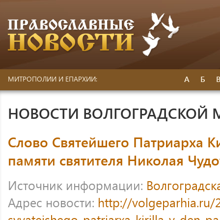
А
Б
МИТРОПОЛИИ И ЕПАРХИИ:
НОВОСТИ ВОЛГОГРАДСКОЙ
Слово Святейшего Патриарха К
памяти святителя Николая Чуд
Источник информации:
Волгоградск
Адрес новости:
http://volgeparhia.ru
svyatejshego-patriarxa-kirilla-v-den-pa