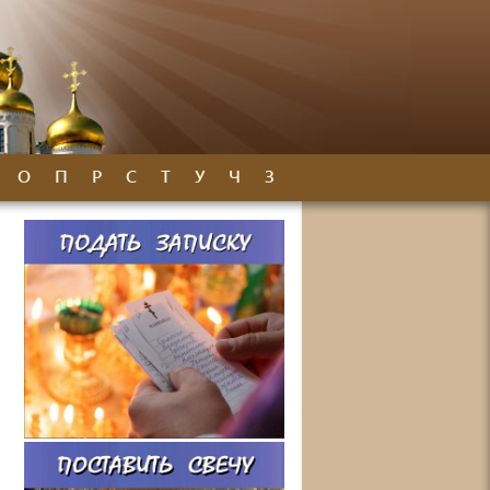
О
П
Р
С
Т
У
Ч
З