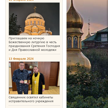
Приглашаем на ночную
Божественную литургию в честь
празднования Сретения Господня
и Дня Православной молодежи
13 Февраля 2024
Священник освятил кабинеты
исправительного учреждения