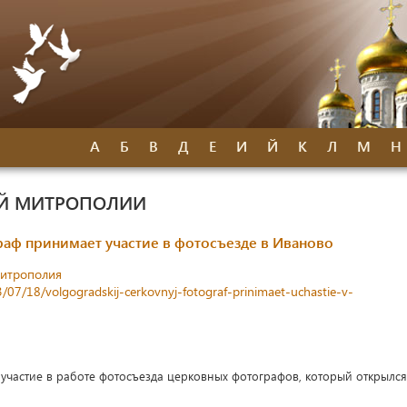
А
Б
В
Д
Е
И
Й
К
Л
М
Н
ОЙ МИТРОПОЛИИ
аф принимает участие в фотосъезде в Иваново
митрополия
3/07/18/volgogradskij-cerkovnyj-fotograf-prinimaet-uchastie-v-
участие в работе фотосъезда церковных фотографов, который открылся