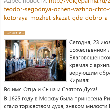
Адрес новости:
http://volgeparhia.ru/
feodor-segodnya-ochen-vazhno-chto-v
kotoraya-mozhet-skazat-gde-dobro-a-
23 Июля 2023
Сегодня, 23 ию
Божественной л
Благовещенско
кремля с архип
верующим обра
Кирилл:
Во имя Отца и Сына и Святого Духа!
В 1625 году в Москву была принесена Ри
стало торжеством духа, знаком милости