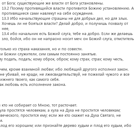
от Бога; существующие же власти от Бога установлены.
13.2 Посему противящийся власти противится Божию установлению. А
противящиеся сами навлекут на себя осуждение.
13.3 Ибо начальствующие страшны не для добрых дел, но для злых.
Хочешь ли не бояться власти? Делай добро, и получишь похвалу от
нее,
13.4 ибо начальник есть Божий слуга, тебе на добро. Если же делаешь
зло, бойся, ибо он не напрасно носит меч: он Божий слуга, отмститель
олько из страха наказания, но и по совести.
они Божии служители, сим самым постоянно занятые.
 подать, подать; кому оброк, оброк; кому страх, страх; кому честь,
ичем, кроме взаимной любви; ибо любящий другого исполнил закон.
не убивай, не кради, не лжесвидетельствуй, не пожелай чужого и все
ижнего твоего, как самого себя.
так любовь есть исполнение закона.
 кто не собирает со Мною, тот расточает.
ула простятся человекам, а хула на Духа не простится человекам;
веческого, простится ему; если же кто скажет на Духа Святаго, не
м.
лод его хорошим; или признайте дерево худым и плод его худым, ибо