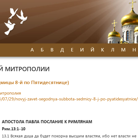
А
Б
В
Д
Е
И
Й
К
Л
М
Н
ОЙ МИТРОПОЛИИ
дмицы 8-й по Пятидесятнице)
митрополия
23/07/29/novyj-zavet-segodnya-subbota-sedmicy-8-j-po-pyatidesyatnice/
АПОСТОЛА ПАВЛА ПОСЛАНИЕ К РИМЛЯНАМ
Рим.13:1–10
13.1 Всякая душа да будет покорна высшим властям, ибо нет власти не