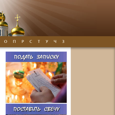
О
П
Р
С
Т
У
Ч
З