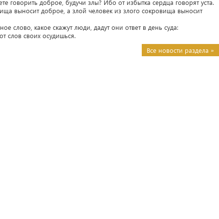
е говорить доброе, будучи злы? Ибо от избытка сердца говорят уста.
ища выносит доброе, а злой человек из злого сокровища выносит
ное слово, какое скажут люди, дадут они ответ в день суда:
от слов своих осудишься.
Все новости раздела »