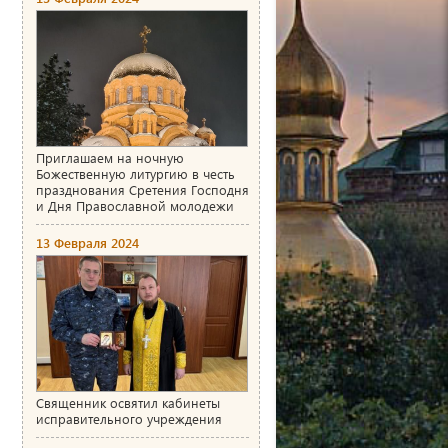
Приглашаем на ночную
Божественную литургию в честь
празднования Сретения Господня
и Дня Православной молодежи
13 Февраля 2024
Священник освятил кабинеты
исправительного учреждения