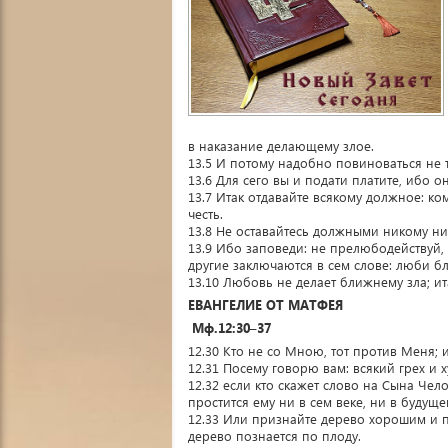
в наказание делающему злое.
13.5 И потому надобно повиноваться не т
13.6 Для сего вы и подати платите, ибо 
13.7 Итак отдавайте всякому должное: кому
честь.
13.8 Не оставайтесь должными никому н
13.9 Ибо заповеди: не прелюбодействуй, 
другие заключаются в сем слове: люби бл
13.10 Любовь не делает ближнему зла; и
ЕВАНГЕЛИЕ ОТ МАТФЕЯ
Мф.12:30–37
12.30 Кто не со Мною, тот против Меня; и
12.31 Посему говорю вам: всякий грех и х
12.32 если кто скажет слово на Сына Чело
простится ему ни в сем веке, ни в будуще
12.33 Или признайте дерево хорошим и п
дерево познается по плоду.