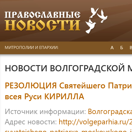
А
Б
МИТРОПОЛИИ И ЕПАРХИИ:
НОВОСТИ ВОЛГОГРАДСКОЙ
РЕЗОЛЮЦИЯ Святейшего Патриа
всея Руси КИРИЛЛА
Источник информации:
Волгоградск
Адрес новости:
http://volgeparhia.ru/
svyatejshego-patriarxa-moskovskogo-i-v