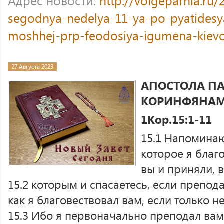
Адрес новости:
http://volgeparhia.ru/
segodnya-nedelya-11-ya-po-pyatidesy
moshhej-prp-feodosiya-igumena-kiev
27 Августа 2023
АПОСТОЛА ПА
КОРИНФЯНА
1Кор.15:1-11
15.1 Напоминаю
которое я благ
вы и приняли, 
15.2 которым и спасаетесь, если препод
как я благовествовал вам, если только н
15.3 Ибо я первоначально преподал вам,