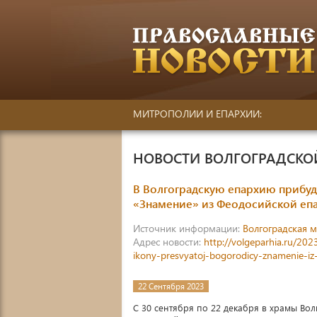
МИТРОПОЛИИ И ЕПАРХИИ:
НОВОСТИ ВОЛГОГРАДСК
В Волгоградскую епархию прибу
«Знамение» из Феодосийской еп
Источник информации:
Волгоградская 
Адрес новости:
http://volgeparhia.ru/20
ikony-presvyatoj-bogorodicy-znamenie-iz-f
22 Сентября 2023
С 30 сентября по 22 декабря в храмы Во