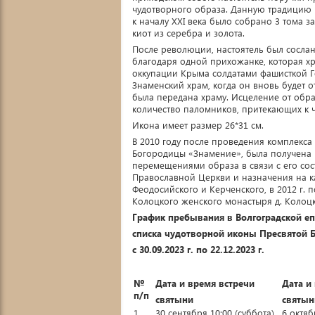
чудотворного образа. Данную традицию 
к началу XXI века было собрано 3 тома 
киот из серебра и золота.
После революции, настоятель был сослан
благодаря одной прихожанке, которая хр
оккупации Крыма солдатами фашисткой Г
Знаменский храм, когда он вновь будет 
была передана храму. Исцеление от обра
количество паломников, притекающих к 
Икона имеет размер 26*31 см.
В 2010 году после проведения комплекса
Богородицы «Знамение», была получена
перемещениями образа в связи с его со
Православной Церкви и назначения на 
Феодосийского и Керченского, в 2012 г.
Колоцкого женского монастыря д. Колоц
График пребывания в Волгоградской е
списка чудотворной иконы Пресвятой 
с 30.09.2023 г. по 22.12.2023 г.
№
Дата и время встречи
Дата и
п/п
святыни
святын
1
30 сентября 10:00 (суббота)
6 октяб