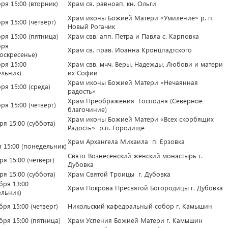
ря 15:00 (вторник)
Храм св. равноап. кн. Ольги
Храм иконы Божией Матери «Умиление» р. п.
ря 15:00 (четверг)
Новый Рогачик
ря 15:00 (пятница)
Храм свв. апп. Петра и Павла с. Карповка
бря
Храм св. прав. Иоанна Кронштадтского
воскресенье)
ря 15:00
Храм свв. мчч. Веры, Надежды, Любови и матери
ельник)
их Софии
Храм иконы Божией Матери «Нечаянная
ря 15:00 (среда)
радость»
Храм Преображения Господня (Северное
ря 15:00 (четверг)
благочиние)
Храм иконы Божией Матери «Всех скорбящих
ря 15:00 (суббота)
Радость» р.п. Городище
Храм Архангела Михаила п. Ерзовка
 15:00 (понедельник)
Свято-Вознесенский женский монастырь г.
ря 15:00 (четверг)
Дубовка
ря 15:00 (суббота)
Храм Святой Троицы г. Дубовка
бря 13:00
Храм Покрова Пресвятой Богородицы г. Дубовка
ельник)
бря 15:00 (четверг)
Никольский кафедральный собор г. Камышин
бря 15:00 (пятница)
Храм Успения Божией Матери г. Камышин