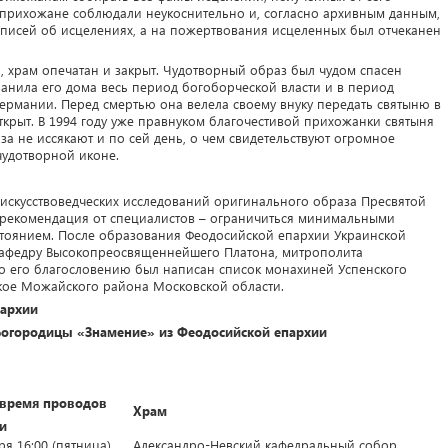
прихожане соблюдали неукоснительно и, согласно архивным данным,
записей об исцелениях, а на пожертвования исцеленных был отчеканен
, храм опечатан и закрыт. Чудотворный образ был чудом спасен
анила его дома весь период богоборческой власти и в период
ермании. Перед смертью она велела своему внуку передать святыню в
открыт. В 1994 году уже правнуком благочестивой прихожанки святыня
за не иссякают и по сей день, о чем свидетельствуют огромное
чудотворной иконе.
 искусствоведческих исследований оригинального образа Пресвятой
 рекомендация от специалистов – ограничиться минимальными
стоянием. После образования Феодосийской епархии Украинской
кафедру Высокопреосвященнейшего Платона, митрополита
 по его благословению был написан список монахиней Успенского
кое Можайского района Московской области.
пархии
Богородицы «Знамение» из Феодосийской епархии
 время проводов
Храм
и
ря 16:00 (пятница)
Александро-Невский кафедральный собор