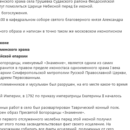
нского храма села Грушевка Судакского района Феодосийской
гут помолиться Царице Небесной перед Ее иконой.
я богослужения.
0:00 в кафедральном соборе святого благоверного князя Александра
рного образа и написан в точно таком же московском иконописном
иконе
менского храма
ийской епархии
огородицы, именуемый «Знамение», является одним из самих
ранится в правом пределе иконостаса одноименного храма I века
епархии Симферопольской митрополии Русской Православной Церкви,
ндреем Первозванным.
племенников и мусульман был разрушен, на его месте какое-то время
й Империи, в 1792 по приказу императрицы Екатерины II началось
нных работ в село был расквартирован Таврический конный полк.
рен образ Пресвятой Богородицы «Знамение».
е первого отслуженного молебна перед этой иконой получил
т этого полка засвидетельствовал факт своего исцеление. На
рихожанам собирать все факты исцелений, полученных от сего