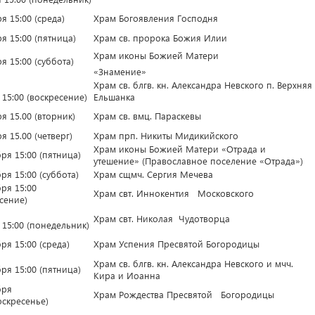
я 15:00 (среда)
Храм Богоявления Господня
я 15:00 (пятница)
Храм св. пророка Божия Илии
Храм иконы Божией Матери
я 15:00 (суббота)
«Знамение»
Храм св. блгв. кн. Александра Невского п. Верхняя
15:00 (воскресение)
Ельшанка
я 15.00 (вторник)
Храм св. вмц. Параскевы
я 15.00 (четверг)
Храм прп. Никиты Мидикийского
Храм иконы Божией Матери «Отрада и
ря 15:00 (пятница)
утешение» (Православное поселение «Отрада»)
ря 15:00 (суббота)
Храм сщмч. Сергия Мечева
ря 15:00
Храм свт. Иннокентия Московского
сение)
Храм свт. Николая Чудотворца
15:00 (понедельник)
ря 15:00 (среда)
Храм Успения Пресвятой Богородицы
Храм св. блгв. кн. Александра Невского и мчч.
ря 15:00 (пятница)
Кира и Иоанна
бря
Храм Рождества Пресвятой Богородицы
оскресенье)