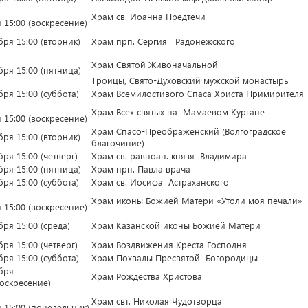
Храм св. Иоанна Предтечи
 15:00 (воскресение)
бря 15:00 (вторник)
Храм прп. Сергия Радонежского
Храм Святой Живоначальной
бря 15:00 (пятница)
Троицы, Свято-Духовский мужской монастырь
бря 15:00 (суббота)
Храм Всемилостивого Спаса Христа Примирителя
Храм Всех святых на Мамаевом Кургане
 15:00 (воскресение)
Храм Спасо-Преображенский (Волгоградское
бря 15:00 (вторник)
благочиние)
бря 15:00 (четверг)
Храм св. равноап. князя Владимира
бря 15:00 (пятница)
Храм прп. Павла врача
бря 15:00 (суббота)
Храм св. Иосифа Астраханского
Храм иконы Божией Матери «Утоли моя печали»
 15:00 (воскресение)
бря 15:00 (среда)
Храм Казанской иконы Божией Матери
бря 15:00 (четверг)
Храм Воздвижения Креста Господня
бря 15:00 (суббота)
Храм Похвалы Пресвятой Богородицы
бря
Храм Рождества Христова
воскресение)
Храм свт. Николая Чудотворца
 15:00 (понедельник)