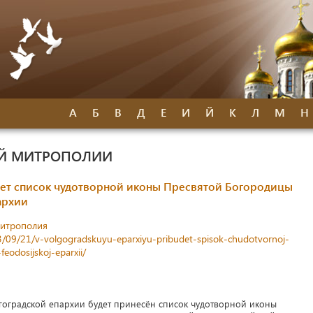
А
Б
В
Д
Е
И
Й
К
Л
М
Н
ОЙ МИТРОПОЛИИ
дет список чудотворной иконы Пресвятой Богородицы
архии
митрополия
23/09/21/v-volgogradskuyu-eparxiyu-pribudet-spisok-chudotvornoj-
eodosijskoj-eparxii/
лгоградской епархии будет принесён список чудотворной иконы