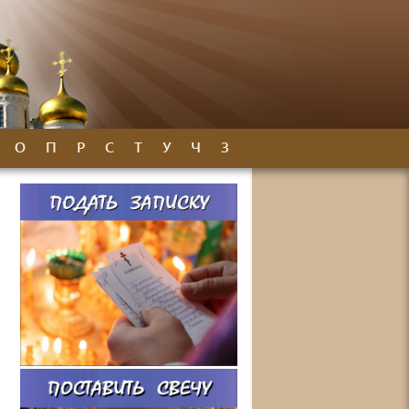
О
П
Р
С
Т
У
Ч
З