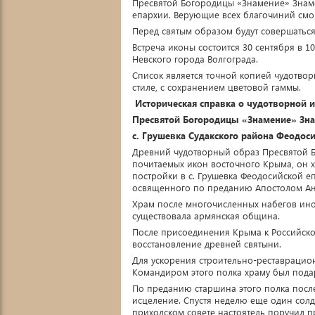
Пресвятой Богородицы «Знамение» Знаме
епархии. Верующие всех благочиний смо
Перед святым образом будут совершатьс
Встреча иконы состоится 30 сентября в 1
Невского города Волгограда.
Список является точной копией чудотво
стиле, с сохранением цветовой гаммы.
Историческая справка о чудотворной 
Пресвятой Богородицы «Знамение» Зна
с. Грушевка Судакского района Феодос
Древний чудотворный образ Пресвятой Б
почитаемых икон восточного Крыма, он х
постройки в с. Грушевка Феодосийской 
освященного по преданию Апостолом А
Храм после многочисленных набегов ино
существовала армянская община.
После присоединения Крыма к Российско
восстановление древней святыни.
Для ускорения строительно-реставрацио
Командиром этого полка храму был пода
По преданию старшина этого полка посл
исцеление. Спустя неделю еще один солда
приходском совете настоятель поручил п