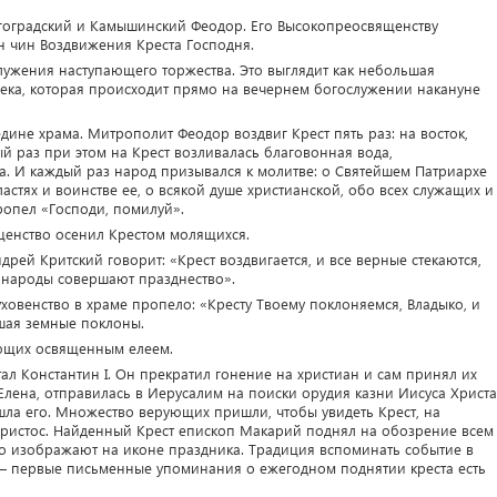
гоградский и Камышинский Феодор. Его Высокопреосвященству
н чин Воздвижения Креста Господня.
лужения наступающего торжества. Это выглядит как небольшая
века, которая происходит прямо на вечернем богослужении накануне
дине храма. Митрополит Феодор воздвиг Крест пять раз: на восток,
дый раз при этом на Крест возливалась благовонная вода,
а. И каждый раз народ призывался к молитве: о Святейшем Патриархе
астях и воинстве ее, о всякой душе христианской, обо всех служащих и
ропел «Господи, помилуй».
щенство осенил Крестом молящихся.
дрей Критский говорит: «Крест воздвигается, и все верные стекаются,
 и народы совершают празднество».
ховенство в храме пропело: «Кресту Твоему поклоняемся, Владыко, и
шая земные поклоны.
ющих освященным елеем.
ал Константин I. Он прекратил гонение на христиан и сам принял их
 Елена, отправилась в Иерусалим на поиски орудия казни Иисуса Христа
шла его. Множество верующих пришли, чтобы увидеть Крест, на
Христос. Найденный Крест епископ Макарий поднял на обозрение всем
 изображают на иконе праздника. Традиция вспоминать событие в
 — первые письменные упоминания о ежегодном поднятии креста есть