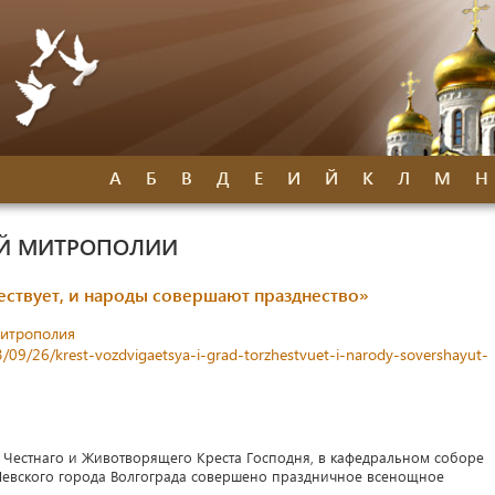
А
Б
В
Д
Е
И
Й
К
Л
М
Н
ОЙ МИТРОПОЛИИ
жествует, и народы совершают празднество»
митрополия
23/09/26/krest-vozdvigaetsya-i-grad-torzhestvuet-i-narody-sovershayut-
я Честнаго и Животворящего Креста Господня, в кафедральном соборе
 Невского города Волгограда совершено праздничное всенощное