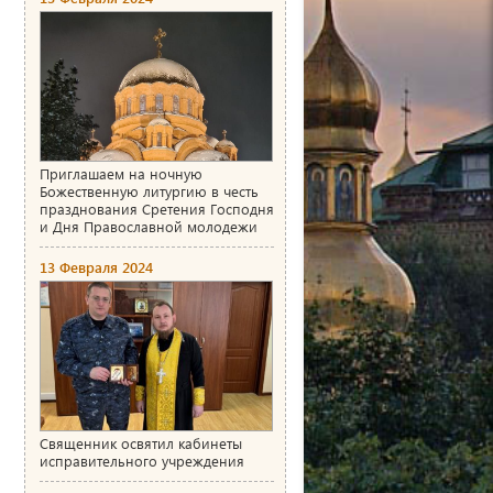
Приглашаем на ночную
Божественную литургию в честь
празднования Сретения Господня
и Дня Православной молодежи
13 Февраля 2024
Священник освятил кабинеты
исправительного учреждения