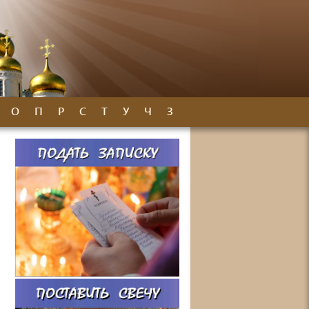
О
П
Р
С
Т
У
Ч
З