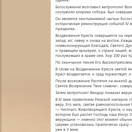
Богослужение возглавил митрополит Вол
сослужили клирики собора. Был соверше
Он является неотъемлемой частью богос
историческая реконструкция событий IV 
праздника.
Воздвижение Креста совершается на сере
запад, юг, север и снова на восток. Каж
символизирующая благодать Святого Дух
и правящем архиерее, о стране нашей, вл
послуживших в храме сем. Хор 100 раз п
По окончании пения Его Высокопреосвя
В слове на Воздвижение Креста святой Ан
Крест воздвигается, и град торжествует,
После возложения Распятия на аналой ду
Святое Воскресение Твое славим», совер
Затем митрополит Феодор помазал веру
В IV веке правителем Римской империи ст
веру. Его мать, святая равноапостольная
— Честнаго Животворящего Креста, и на
котором был распят Господь наш Иисус 
верующим — именно этот момент обычно
Церкви установилась практически сразу
уже в V веке.