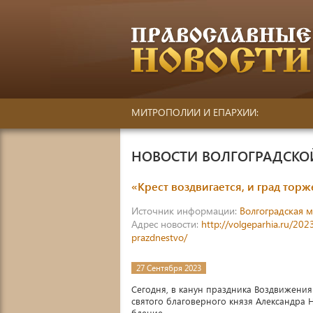
МИТРОПОЛИИ И ЕПАРХИИ:
НОВОСТИ ВОЛГОГРАДСК
«Крест воздвигается, и град тор
Источник информации:
Волгоградская 
Адрес новости:
http://volgeparhia.ru/20
prazdnestvo/
27 Сентября 2023
Сегодня, в канун праздника Воздвижени
святого благоверного князя Александра
бдение.