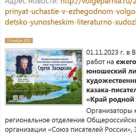
Адрес новости:
http://volgeparhia.ru
prinyat-uchastie-v-ezhegodnom-volg
detsko-yunosheskim-literaturno-xudo
2 Ноября 2023
01.11.2023 г. в
работ на
ежего
юношеский ли
художественн
казака-писате
«Край родной
Организаторы к
региональное отделение Общероссийск
организации «Союз писателей России»,