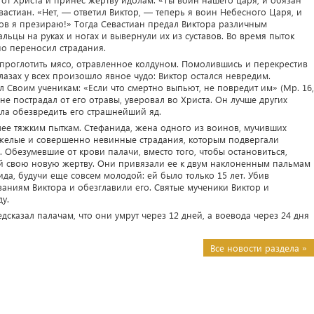
астиан. «Нет, — ответил Виктор, — теперь я воин Небесного Царя, и
лов я презираю!» Тогда Севастиан предал Виктора различным
ьцы на руках и ногах и вывернули их из суставов. Во время пыток
но переносил страдания.
 проглотить мясо, отравленное колдуном. Помолившись и перекрестив
глазах у всех произошло явное чудо: Виктор остался невредим.
л Своим ученикам: «Если что смертно выпьют, не повредит им» (Мр. 16,
 не пострадал от его отравы, уверовал во Христа. Он лучше других
гла обезвредить его страшнейший яд.
лее тяжким пыткам. Стефанида, жена одного из воинов, мучивших
тяжелые и совершенно невинные страдания, которым подвергали
о. Обезумевшие от крови палачи, вместо того, чтобы остановиться,
ей свою новую жертву. Они привязали ее к двум наклоненным пальмам
ида, будучи еще совсем молодой: ей было только 15 лет. Убив
заниям Виктора и обезглавили его. Святые мученики Виктор и
у.
сказал палачам, что они умрут через 12 дней, а воевода через 24 дня
Все новости раздела »