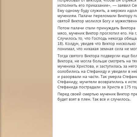
исполнить его приказание», — заявил Сев
Ему одному буду служить, а мерзких идо
мучениям. Палачи переломали Виктору пал
святой Виктор молился Богу и мужествен
Потом палачи стали принуждать Виктора
мясо, мученик Виктор проглотил его. На 
Случилось то, что Господь некогда обеща
18). Колдун, увидев что Виктор нисколько
понимал, что никакая земная сила не мо
Тогда святого Виктора подвергли еще бо
Виктора, не могла больше смотреть на 
мученика Христова, и заступилась за нег
озлобились на Стефаниду и увидели в н
и разорвали на части. Так умерла Стефан
Стефаниду, мучители возвратились к истя
Стефанида пострадали за Христа в 175 год
Перед своей смертью мученик Виктор пред
будет взят в плен. Так все и случилось.