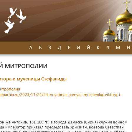
А
Б
В
Д
Е
И
Й
К
Л
М
Н
ОЙ МИТРОПОЛИИ
иктора и мученицы Стефаниды
митрополия
olgeparhia.ru/2023/11/24/24-noyabrya-pamyat-muchenika-viktora-i-
н же Антонин, 161-180 гг.) в городе Дамаске (Сирия) служил воином
гда император приказал преследовать христиан, воевода Севастиан
 от Христа и принес жертву идолам. «Ты воин нашего царя, и обязан