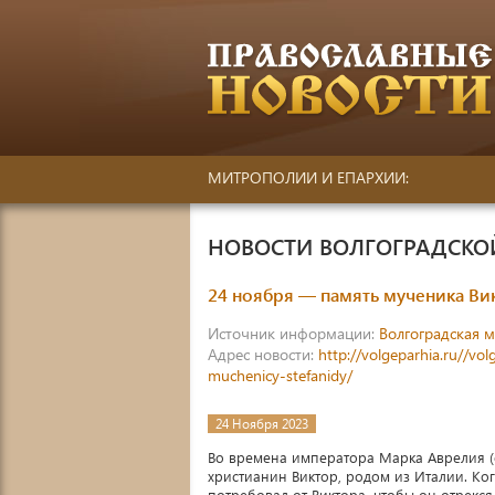
МИТРОПОЛИИ И ЕПАРХИИ:
НОВОСТИ ВОЛГОГРАДСК
24 ноября — память мученика В
Источник информации:
Волгоградская 
Адрес новости:
http://volgeparhia.ru//v
muchenicy-stefanidy/
24 Ноября 2023
Во времена императора Марка Аврелия (о
христианин Виктор, родом из Италии. Ко
потребовал от Виктора, чтобы он отрекся