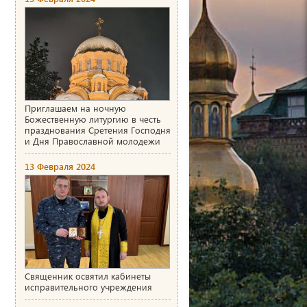
Приглашаем на ночную
Божественную литургию в честь
празднования Сретения Господня
и Дня Православной молодежи
13 Февраля 2024
Священник освятил кабинеты
исправительного учреждения