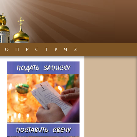
О
П
Р
С
Т
У
Ч
З