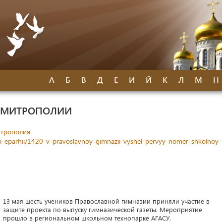
А
Б
В
Д
Е
И
Й
К
Л
М
Н
Й МИТРОПОЛИИ
итрополия
sti-eparhii/1420-v-pravoslavnoy-gimnazii-vyshel-pervyy-nomer-shkolnoy-
13 мая шесть учеников Православной гимназии приняли участие в
защите проекта по выпуску гимназической газеты. Мероприятие
прошло в региональном школьном технопарке АГАСУ.