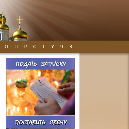
О
П
Р
С
Т
У
Ч
З