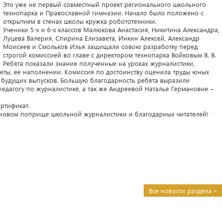
Это уже не первый совместный проект регионального школьного
технопарка и Православной гимназии. Начало было положено с
открытием в стенах школы кружка робототехники.
Ученики 5-х и 6-х классов Малюкова Анастасия, Никитина Александра,
Луцева Валерия, Спирина Елизавета, Инкин Алексей, Александр
Моисеев и Смольков Илья защищали совою разработку перед
строгой комиссией во главе с директором технопарка Войковым В. В.
Ребята показали знания полученные на уроках журналистики,
зеты, ее наполнении. Комиссия по достоинству оценила труды юных
я будущих выпусков. Большую благодарность ребята выразили
едагогу по журналистике, а так же Андреевой Наталье Германовне –
ртификат.
новом поприще школьной журналистики и благодарных читателей!
Все новости раздела »