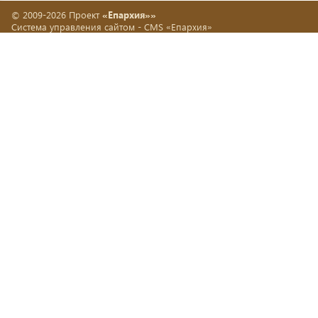
© 2009-2026 Проект
«Епархия»»
Система управления сайтом -
CMS «Епархия»