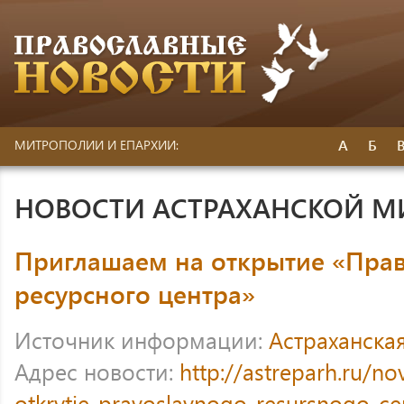
А
Б
МИТРОПОЛИИ И ЕПАРХИИ:
НОВОСТИ АСТРАХАНСКОЙ 
Приглашаем на открытие «Пра
ресурсного центра»
Источник информации:
Астраханска
Адрес новости:
http://astreparh.ru/no
otkrytie-pravoslavnogo-resursnogo-ce