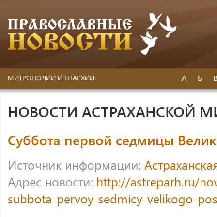
А
Б
МИТРОПОЛИИ И ЕПАРХИИ:
НОВОСТИ АСТРАХАНСКОЙ 
Суббота первой седмицы Велик
Источник информации:
Астраханска
Адрес новости:
http://astreparh.ru/no
subbota-pervoy-sedmicy-velikogo-pos