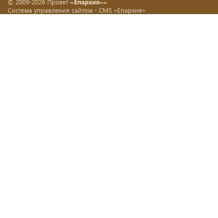
© 2009-2026 Проект
«Епархия»»
Система управления сайтом -
CMS «Епархия»