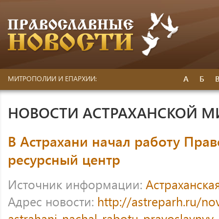
А
Б
МИТРОПОЛИИ И ЕПАРХИИ:
НОВОСТИ АСТРАХАНСКОЙ 
В Астрахани начал работу Пра
ресурсный центр
Источник информации:
Астраханска
Адрес новости:
http://astreparh.ru/no
astrahani-nachal-rabotu-pravoslavnyy-