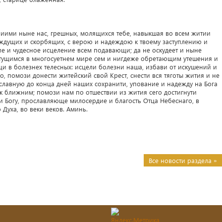
иими ныне нас, грешных, молящихся тебе, навыкшая во всем житии
аждущих и скорбящих, с верою и надеждою к твоему заступлению и
и чудесное исцеление всем подавающи; да не оскудеет и ныне
ятущимся в многосуетнем мире сем и нигдеже обретающим утешения и
и в болезнех телесных: исцели болезни наша, избави от искушений и
, помози донести житейский свой Крест, снести вся тяготы жития и не
славную до конца дней наших сохранити, упование и надежду на Бога
 ближним; помози нам по отшествии из жития сего достигнути
 Богу, прославляюще милосердие и благость Отца Небеснаго, в
 Духа, во веки веков. Аминь.
Все новости раздела »