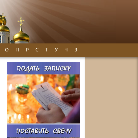
О
П
Р
С
Т
У
Ч
З