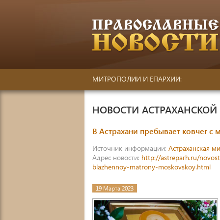
МИТРОПОЛИИ И ЕПАРХИИ:
НОВОСТИ АСТРАХАНСКО
В Астрахани пребывает ковчег 
Источник информации:
Астраханская м
Адрес новости:
http://astreparh.ru/novo
blazhennoy-matrony-moskovskoy.html
19 Марта 2023