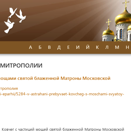
А
Б
В
Д
Е
И
Й
К
Л
М
Н
Й МИТРОПОЛИИ
с мощами святой блаженной Матроны Московской
итрополия
sti-eparhii/5284-v-astrahani-prebyvaet-kovcheg-s-moschami-svyatoy-
Ковчег с частицей мощей святой блаженной Матроны Московской