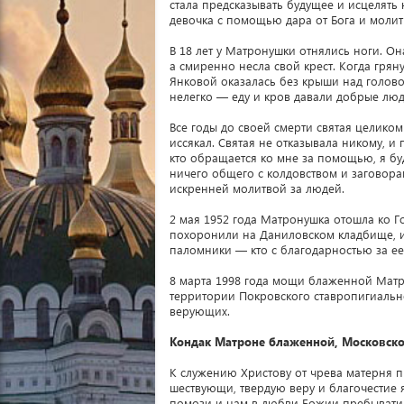
стала предсказывать будущее и исцелять
девочка с помощью дара от Бога и моли
В 18 лет у Матронушки отнялись ноги. Он
а смиренно несла свой крест. Когда гря
Янковой оказалась без крыши над голово
нелегко — еду и кров давали добрые люд
Все годы до своей смерти святая целико
иссякал. Святая не отказывала никому, и
кто обращается ко мне за помощью, я бу
ничего общего с колдовством и заговора
искренней молитвой за людей.
2 мая 1952 года Матронушка отошла ко Го
похоронили на Даниловском кладбище, и 
паломники — кто с благодарностью за ее
8 марта 1998 года мощи блаженной Матр
территории Покровского ставропигиально
верующих.
Кондак Матроне блаженной, Московск
К служению Христову от чрева матерня 
шествующи, твердую веру и благочестие 
помози и нам в любви Божии пребывати,