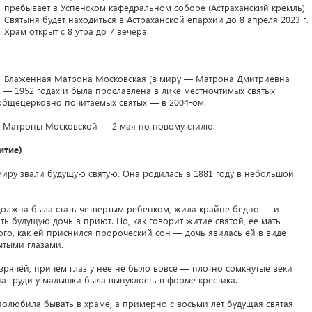
пребывает в Успенском кафедральном соборе (Астраханский кремль).
Святыня будет находиться в Астраханской епархии до 8 апреля 2023 г.
Храм открыт с 8 утра до 7 вечера.
Блаженная Матрона Московская (в миру — Матрона Дмитриевна
1 — 1952 годах и была прославлена в лике местночтимых святых
 общецерковно почитаемых святых — в 2004-ом.
Матроны Московской — 2 мая по новому стилю.
итие)
иру звали будущую святую. Она родилась в 1881 году в небольшой
должна была стать четвертым ребенком, жила крайне бедно — и
ь будущую дочь в приют. Но, как говорит житие святой, ее мать
ого, как ей приснился пророческий сон — дочь явилась ей в виде
ытыми глазами.
рячей, причем глаз у нее не было вовсе — плотно сомкнутые веки
на груди у малышки была выпуклость в форме крестика.
полюбила бывать в храме, а примерно с восьми лет будущая святая