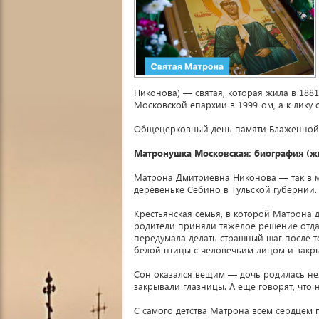
Никонова) — святая, которая жила в 188
Московской епархии в 1999-ом, а к лику
Общецерковный день памяти Блаженной 
Матронушка Московская: биография (ж
Матрона Дмитриевна Никонова — так в м
деревеньке Себино в Тульской губернии.
Крестьянская семья, в которой Матрона 
родители приняли тяжелое решение отдат
передумала делать страшный шаг после т
белой птицы с человечьим лицом и закр
Сон оказался вещим — дочь родилась нез
закрывали глазницы. А еще говорят, что 
С самого детства Матрона всем сердцем 