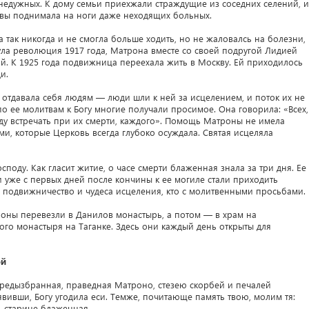
 недужных. К дому семьи приехжали страждущие из соседних селений, и
твы поднимала на ноги даже неходящих больных.
а так никогда и не смогла больше ходить, но не жаловалсь на болезни,
нула революция 1917 года, Матрона вместе со своей подругой Лидией
й. К 1925 года подвижница переехала жить в Москву. Ей приходилось
и.
м отдавала себя людям — люди шли к ней за исцелением, и поток их не
 по ее молитвам к Богу многие получали просимое. Она говорила: «Всех,
ду встречать при их смерти, каждого». Помощь Матроны не имела
ми, которые Церковь всегда глубоко осуждала. Святая исцеляла
споду. Как гласит житие, о часе смерти блаженная знала за три дня. Ее
уже с первых дней после кончины к ее могиле стали приходить
 подвижничество и чудеса исцеления, кто с молитвенными просьбами.
оны перевезли в Данилов монастырь, а потом — в храм на
го монастыря на Таганке. Здесь они каждый день открыты для
ой
предызбранная, праведная Матроно, стезею скорбей и печалей
явивши, Богу угодила еси. Темже, почитающе память твою, молим тя:
 старице блаженная.