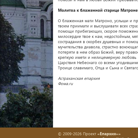
Молитва к блаженной старице Матроне
О блаженная мати Матроно, услыши и пр
твоем приимати и выслушивати всех стр
помощи прибегающих, скорое поможение 
милосердие твое к нам, недостойным, м
сострадания в скорбех душевных и помощ
мучительства диавола, страстно воюющаго
потеряти в нем образ Божий, веру право
крепкую имети и нелицемерную любовь к
Царствия Небеснаго со всеми угодившими
Троице славимаго, Отца и Сына и Святаго
Астраханская епархия
Фома.ru
© 2009-2026 Проект
«Епархия»»