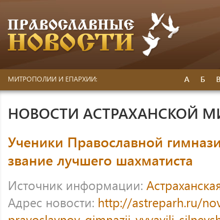
А
Б
МИТРОПОЛИИ И ЕПАРХИИ:
НОВОСТИ АСТРАХАНСКОЙ 
Ученики Православной гимнази
звание лучшего шахматиста
Источник информации:
Астраханска
Адрес новости:
http://astreparh.ru/no
pravoslavnoy-gimnazii-vyyavili-silneys