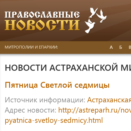
А
Б
МИТРОПОЛИИ И ЕПАРХИИ:
НОВОСТИ АСТРАХАНСКОЙ 
Пятница Светлой седмицы
Источник информации:
Астраханска
Адрес новости:
http://astreparh.ru/no
pyatnica-svetloy-sedmicy.html