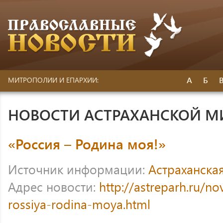
А
Б
МИТРОПОЛИИ И ЕПАРХИИ:
НОВОСТИ АСТРАХАНСКОЙ 
«Россия – Родина моя!»
Источник информации:
Астраханска
Адрес новости:
http://astreparh.ru/no
rossiya-rodina-moya.html