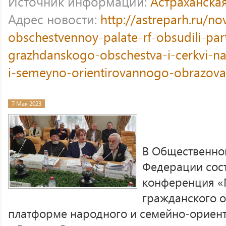
Источник информации:
Астраханска
Адрес новости:
http://astreparh.ru/no
obschestvennoy-palate-rf-obsudili-par
grazhdanskogo-obschestva-i-cerkvi-n
i-semeyno-orientirovannogo-obrazovan
7 Мая 2023
В Общественно
Федерации сос
конференция «
гражданского о
платформе народного и семейно-ориен