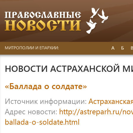
А
Б
МИТРОПОЛИИ И ЕПАРХИИ:
НОВОСТИ АСТРАХАНСКОЙ 
«Баллада о солдате»
Источник информации:
Астраханска
Адрес новости:
http://astreparh.ru/no
ballada-o-soldate.html