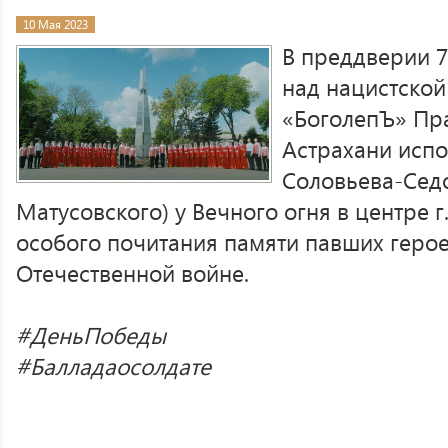
10 Мая 2023
В преддверии 
над нацистской
«БоголепЪ» Пра
Астрахани испо
Соловьева-Седо
Матусовского) у Вечного огня в центре г
особого почитания памяти павших герое
Отечественной войне.
#ДеньПобеды
#Балладаосолдате