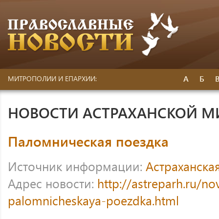
А
Б
МИТРОПОЛИИ И ЕПАРХИИ:
НОВОСТИ АСТРАХАНСКОЙ 
Паломническая поездка
Источник информации:
Астраханска
Адрес новости:
http://astreparh.ru/no
palomnicheskaya-poezdka.html