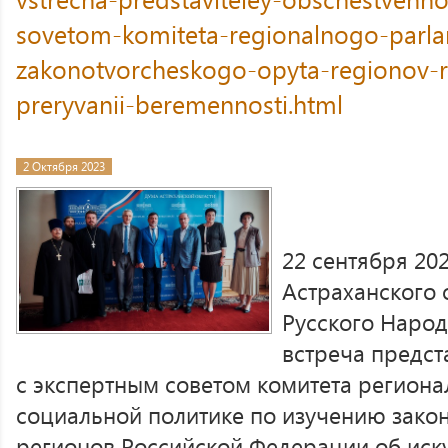
sovetom-komiteta-regionalnogo-parla
zakonotvorcheskogo-opyta-regionov-r
preryvanii-beremennosti.html
2 Октября 2023
22 сентября 202
Астраханского 
Русского Наро
встреча предст
с экспертным советом комитета региона
социальной политике по изучению зако
регионов Российской Федерации об ис