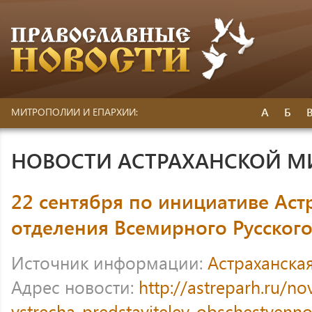
А
Б
МИТРОПОЛИИ И ЕПАРХИИ:
НОВОСТИ АСТРАХАНСКОЙ 
22 сентября по инициативе Аст
отделения Всемирного Русског
Источник информации:
Астраханска
Адрес новости:
http://astreparh.ru/no
vstrecha-predstaviteley-obschestvenno