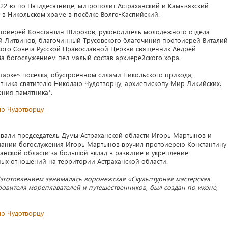
) 22-ю по Пятидесятнице, митрополит Астраханский и Камызякский
в Никольском храме в посёлке Волго-Каспийский.
отоиерей Константин Широков, руководитель молодежного отдела
 Литвинов, благочинный Трусовского благочиния протоиерей Виталий
кого Совета Русской Православной Церкви священник Андрей
За богослужением пел малый состав архиерейского хора.
арке» посёлка, обустроенном силами Никольского прихода,
ятника святителю Николаю Чудотворцу, архиепископу Мир Ликийских.
ния памятника*.
вали председатель Думы Астраханской области Игорь Мартынов и
нчании богослужения Игорь Мартынов вручил протоиерею Константину
анской области за большой вклад в развитие и укрепление
х отношений на территории Астраханской области.
Изготовлением занималась воронежская «Скульптурная мастерская
ровителя мореплавателей и путешественников, был создан по иконе,