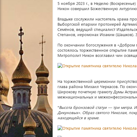
5 ноября 2023 г., в Неделю (Воскресенье
Никон совершил Божественную литургию 
Владыке сослужили настоятель храма пр
Выборгской епархии протоиерей Артемий
Семёнов, ведущий специалист Издательс
Степанов, иеромонах Иоаким (Шашков). 
По окончании богослужения в «Добром п
состоялось торжественное открытие пам
Митрополит Никон возглавил чин освяще
На торжественной церемонии присутство
глава района Михаил Черкасов. По око
Широкову почетную грамоту Думы Астрах
межнациональных и межконфессиональны
*
Высота бронзовой статуи — три метра. 
Дикуновых». Образ святого Николая, пок
находящейся в храме.