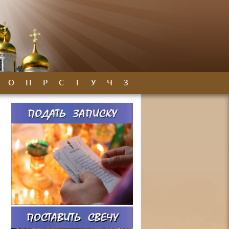
О
П
Р
С
Т
У
Ч
З