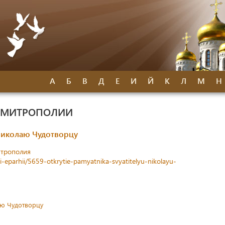
А
Б
В
Д
Е
И
Й
К
Л
М
Н
Й МИТРОПОЛИИ
Николаю Чудотворцу
итрополия
ti-eparhii/5659-otkrytie-pamyatnika-svyatitelyu-nikolayu-