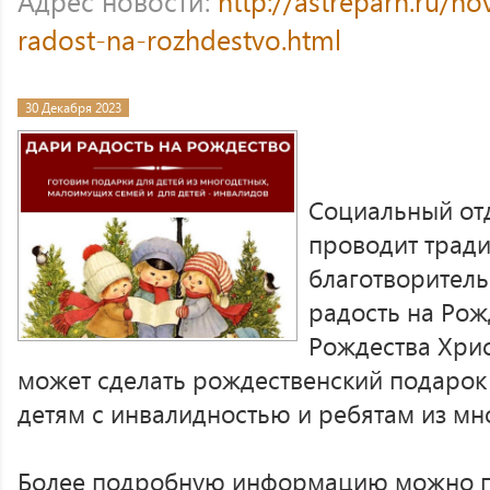
Адрес новости:
http://astreparh.ru/no
radost-na-rozhdestvo.html
30 Декабря 2023
Социальный от
проводит трад
благотворител
радость на Рож
Рождества Хрис
может сделать рождественский подарок
детям с инвалидностью и ребятам из мн
Более подробную информацию можно по