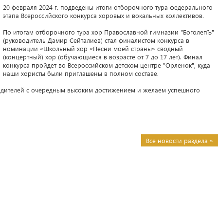
20 февраля 2024 г. подведены итоги отборочного тура федерального
этапа Всероссийского конкурса хоровых и вокальных коллективов.
По итогам отборочного тура хор Православной гимназии "БоголепЪ"
(руководитель Дамир Сейталиев) стал финалистом конкурса в
номинации «Школьный хор «Песни моей страны» сводный
(концертный) хор (обучающиеся в возрасте от 7 до 17 лет). Финал
конкурса пройдет во Всероссийском детском центре "Орленок", куда
наши хористы были приглашены в полном составе.
родителей с очередным высоким достижением и желаем успешного
Все новости раздела »