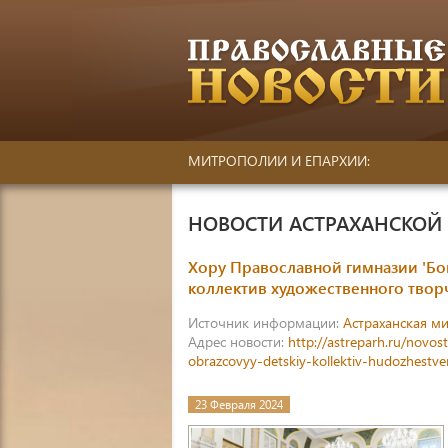
МИТРОПОЛИИ И ЕПАРХИИ:
НОВОСТИ АСТРАХАНСКО
Хору Православной гимназии 'Бо
коллектив художественного творч
Источник информации:
Астраханская м
Адрес новости:
http://astreparh.ru/novo
obrazcovyy-detskiy-kollektiv-hudozhestv
23 Февраля 2024