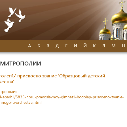
А
Б
В
Д
Е
И
Й
К
Л
М
Н
Й МИТРОПОЛИИ
голепЪ' присвоено звание 'Образцовый детский
ества'
итрополия
sti-eparhii/5835-horu-pravoslavnoy-gimnazii-bogolep-prisvoeno-zvanie-
ennogo-tvorchestva.html