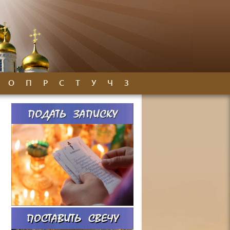
О
П
Р
С
Т
У
Ч
З