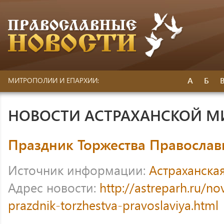
А
Б
МИТРОПОЛИИ И ЕПАРХИИ:
НОВОСТИ АСТРАХАНСКОЙ 
Праздник Торжества Православ
Источник информации:
Астраханска
Адрес новости:
http://astreparh.ru/no
prazdnik-torzhestva-pravoslaviya.html