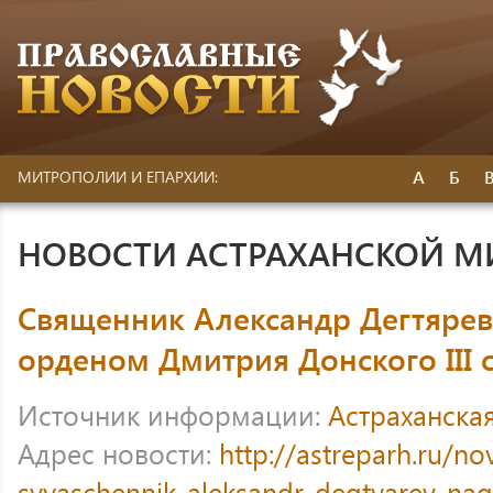
А
Б
МИТРОПОЛИИ И ЕПАРХИИ:
НОВОСТИ АСТРАХАНСКОЙ 
Священник Александр Дегтярев
орденом Дмитрия Донского III 
Источник информации:
Астраханска
Адрес новости:
http://astreparh.ru/no
svyaschennik-aleksandr-degtyarev-n