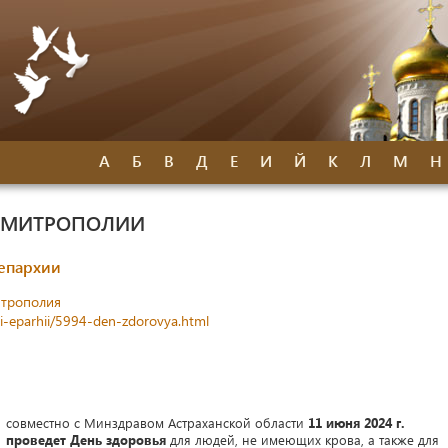
А
Б
В
Д
Е
И
Й
К
Л
М
Н
Й МИТРОПОЛИИ
 епархии
итрополия
ti-eparhii/5994-den-zdorovya.html
совместно с Минздравом Астраханской области
11 июня 2024 г.
проведет День здоровья
для людей, не имеющих крова, а также для