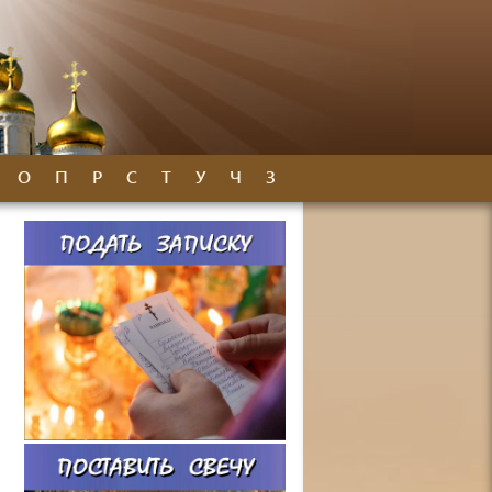
О
П
Р
С
Т
У
Ч
З