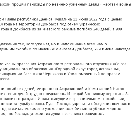
 епархии прошли панихиды по невинно убиенным детям - жертвам войны
зом Главы республики Дениса Пушилина 11 июля 2022 года с целью
014 года на территории Донбасса под огнем украинских
ода в Донбассе из-за киевского режима погибло 240 детей, а 909
уважения тем, кого уже нет, но и напоминание всем нам о
т день мы скорбим по маленьким ангелам Донбасса, чьи имена навсегда
ие члены правления Астраханского регионального отделения «Союза
униципального образования «Городской округ город Астрахань»,
й филармонии Валентина Чернякова и Уполномоченный по правам
деева.
яти погибших детей, митрополит Астраханский и Камызякский Никон
ших своих детей, трудно представить. И не дай Бог никому пережить. За
их наших сограждан. И нам, живущим в сравнительном спокойствии,
ности за судьбу страны. Пусть Господь укрепит и объединит всех нас в
 Сегодня же мы молимся о упокоении всех безвинно убитых мирных
им, что Господь упокоит их души в селениях праведных".