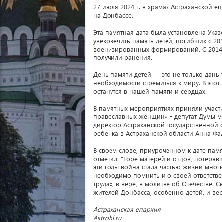
27 июля 2024 г. в храмах Астраханской
на Донбассе.
Эта памятная дата была установлена Ука
увековечить память детей, погибших с 2
военизированных формирований. С 2014 г
получили ранения.
День памяти детей — это не только дань 
необходимости стремиться к миру. В это
останутся в нашей памяти и сердцах.
В памятных мероприятиях приняли участ
православных женщин» - депутат Думы м
директор Астраханской государственно
ребенка в Астраханской области Анна Фа
В своем слове, приуроченном к дате пам
отметил: "Горе матерей и отцов, потеряв
эти годы война стала частью жизни мног
необходимо помнить и о своей ответствен
трудах, в вере, в молитве об Отечестве.
жителей Донбасса, особенно детей, и вер
Астраханская епархия
Аstrobl.ru