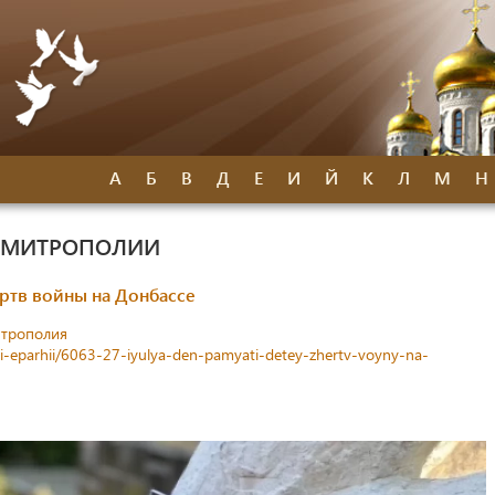
А
Б
В
Д
Е
И
Й
К
Л
М
Н
Й МИТРОПОЛИИ
ертв войны на Донбассе
итрополия
sti-eparhii/6063-27-iyulya-den-pamyati-detey-zhertv-voyny-na-