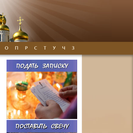
О
П
Р
С
Т
У
Ч
З