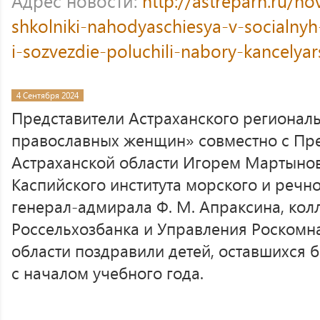
Адрес новости:
http://astreparh.ru/no
shkolniki-nahodyaschiesya-v-socialnyh
i-sozvezdie-poluchili-nabory-kancelyar
4 Сентября 2024
Представители Астраханского регионал
православных женщин» совместно с Пр
Астраханской области Игорем Мартыно
Каспийского института морского и речн
генерал-адмирала Ф. М. Апраксина, кол
Россельхозбанка и Управления Роскомн
области поздравили детей, оставшихся 
с началом учебного года.
.