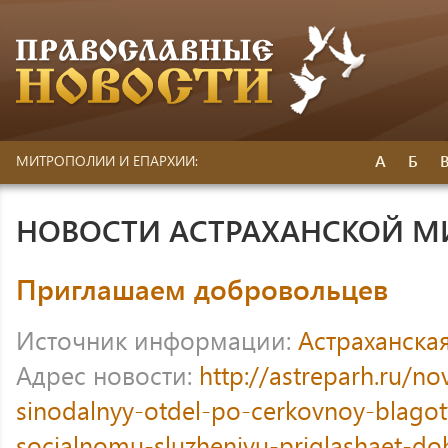
А
Б
МИТРОПОЛИИ И ЕПАРХИИ:
НОВОСТИ АСТРАХАНСКОЙ 
Приглашаем добровольцев
Источник информации:
Астраханска
Адрес новости:
http://astreparh.ru/no
sinodalnyy-otdel-po-cerkovnoy-blagotv
socialnomu-sluzheniyu-priglashaet-do