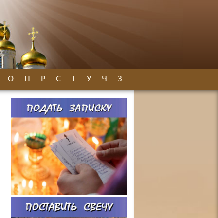
О
П
Р
С
Т
У
Ч
З