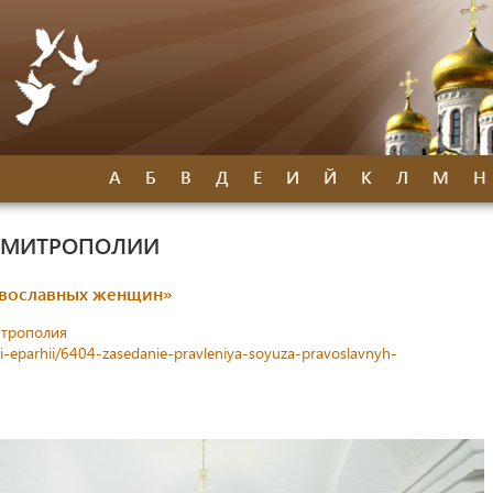
А
Б
В
Д
Е
И
Й
К
Л
М
Н
Й МИТРОПОЛИИ
авославных женщин»
итрополия
ti-eparhii/6404-zasedanie-pravleniya-soyuza-pravoslavnyh-