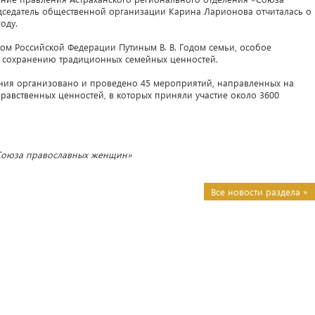
дседатель общественной организации Карина Ларионова отчиталась о
оду.
м Российской Федерации Путиным В. В. Годом семьи, особое
ся сохранению традиционных семейных ценностей.
ения организовано и проведено 45 мероприятий, направленных на
авственных ценностей, в которых приняли участие около 3600
«Союза православных женщин»
Все новости раздела »