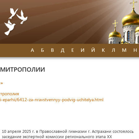
А
Б
В
Д
Е
И
Й
К
Л
М
Н
Й МИТРОПОЛИИ
я»
итрополия
ti-eparhii/6412-za-nravstvennyy-podvig-uchitelya.html
10 апреля 2025 г. в Православной гимназии г. Астрахани состоялось
заседание экспертной комиссии регионального этапа XX