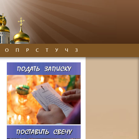
О
П
Р
С
Т
У
Ч
З