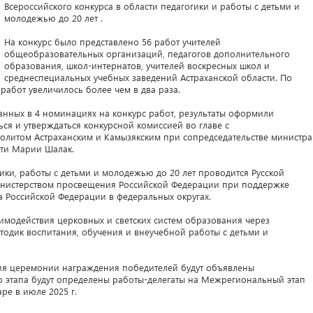
Всероссийского конкурса в области педагогики и работы с детьми и
молодежью до 20 лет .
На конкурс было представлено 56 работ учителей
общеобразовательных организаций, педагогов дополнительного
образования, школ-интернатов, учителей воскресных школ и
среднеспециальных учебных заведений Астраханской области. По
абот увеличилось более чем в два раза.
анных в 4 номинациях на конкурс работ, результаты оформили
ься и утверждаться конкурсной комиссией во главе с
литом Астраханским и Камызякским при сопредседательстве министра
сти Марии Шалак.
гики, работы с детьми и молодежью до 20 лет проводится Русской
нистерством просвещения Российской Федерации при поддержке
 Российской Федерации в федеральных округах.
имодействия церковных и светских систем образования через
тодик воспитания, обучения и внеучебной работы с детьми и
ния церемонии награждения победителей будут объявлены
о этапа будут определены работы-делегаты на Межрегиональный этап
аре в июле 2025 г.