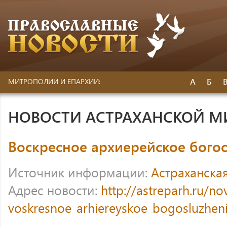
А
Б
МИТРОПОЛИИ И ЕПАРХИИ:
НОВОСТИ АСТРАХАНСКОЙ 
Воскресное архиерейское бого
Источник информации:
Астраханска
Адрес новости:
http://astreparh.ru/no
voskresnoe-arhiereyskoe-bogosluzheni