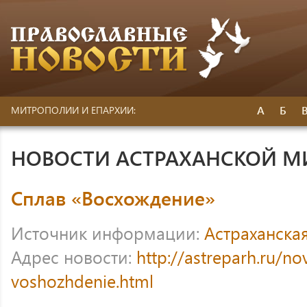
А
Б
МИТРОПОЛИИ И ЕПАРХИИ:
НОВОСТИ АСТРАХАНСКОЙ 
Сплав «Восхождение»
Источник информации:
Астраханска
Адрес новости:
http://astreparh.ru/no
voshozhdenie.html