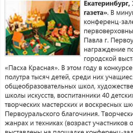
Екатеринбург,
газета»
. В мин
конференц-зале
первоверховны
Павла г. Перво
награждение по
городской выст
«Пасха Красная». В этом году в конкурс
полутра тысяч детей, среди них учащиес
общеобразовательных школ, художестве
школы искусств, воспитанники 40 детски
творческих мастерских и воскресных ш
Первоуральского благочиния. Творческ
жанрах и техниках (возраст участников о
выставлены на площадке конференц-зал